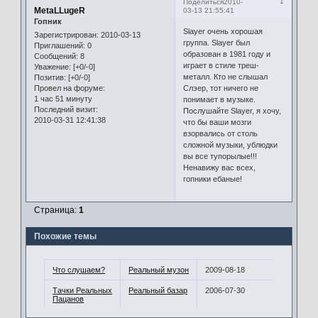
1
Поделиться
2010-
MetaLLugeR
03-13 21:55:41
Гопник
Slayer очень хорошая
Зарегистрирован
: 2010-03-13
группа. Slayer был
Приглашений:
0
образован в 1981 году и
Сообщений:
8
играет в стиле треш-
Уважение:
[+0/-0]
металл. Кто не слышал
Позитив:
[+0/-0]
Слэер, тот ничего не
Провел на форуме:
1 час 51 минуту
понимает в музыке.
Последний визит:
Послушайте Slayer, я хочу,
2010-03-31 12:41:38
что бы ваши мозги
взорвались от столь
сложной музыки, ублюдки
вы все тупорылые!!!
Ненавижу вас всех,
гопники ебаные!
Страница:
1
Похожие темы
Что слушаем?
Реальный музон
2009-08-18
Тачки Реальных
Реальный базар
2006-07-30
Пацанов