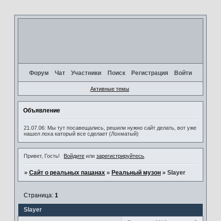
Форум
Чат
Участники
Поиск
Регистрация
Войти
Активные темы
Объявление
21.07.06: Мы тут посавещались, решили нужно сайт делать, вот уже
нашел лоха каторый все сделает (Лохматый)
Привет, Гость!
Войдите
или
зарегистрируйтесь
.
»
Сайт о реальных пацанах
»
Реальный музон
»
Slayer
Страница:
1
Slayer