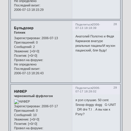
Не определено
Последний визит:
2006-07-13 18:15:29
28
Поделиться
2006-
Бульдозер
07-13 18:18:39
Гопник
Анатолий Полотно и Федя
Зарегистрирован
: 2006-07-13
Карманов внатуре
Приглашений:
0
реальные пацаны!И музон
Сообщений:
2
пацанский, бля буду!
Уважение:
[+0/-0]
Позитив:
[+0/-0]
Провел на форуме:
Не определено
Последний визит:
2006-07-13 18:26:43
29
Поделиться
2006-
НИФЕР
07-17 18:28:02
черножопый фуфлогон
я рэп слушаю. 50 cent
Snoop doggy dogg G-UNIT
Зарегистрирован
: 2006-07-17
DR dre T.I . А вы как к
Приглашений:
0
Рэпу?
Сообщений:
10
Уважение:
[+0/-0]
Позитив:
[+0/-0]
Провел на форуме: