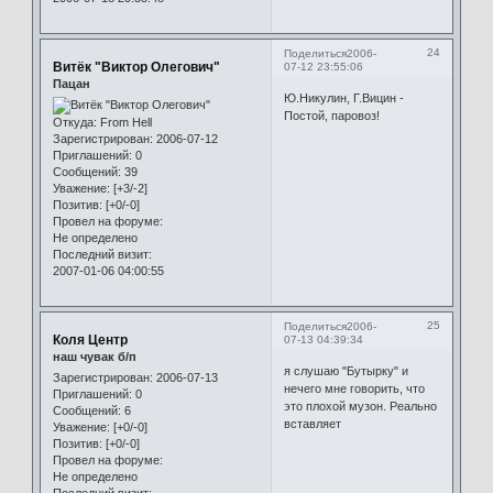
24
Поделиться
2006-
Витёк "Виктор Олегович"
07-12 23:55:06
Пацан
Ю.Никулин, Г.Вицин -
Постой, паровоз!
Откуда:
From Hell
Зарегистрирован
: 2006-07-12
Приглашений:
0
Сообщений:
39
Уважение:
[+3/-2]
Позитив:
[+0/-0]
Провел на форуме:
Не определено
Последний визит:
2007-01-06 04:00:55
25
Поделиться
2006-
Коля Центр
07-13 04:39:34
наш чувак б/п
я слушаю "Бутырку" и
Зарегистрирован
: 2006-07-13
нечего мне говорить, что
Приглашений:
0
это плохой музон. Реально
Сообщений:
6
вставляет
Уважение:
[+0/-0]
Позитив:
[+0/-0]
Провел на форуме:
Не определено