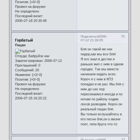
Позитив:
[+0/-0]
Провел на форуме:
Не определено
Последний визит:
2006-07-18 20:35:48
21
Поделиться
2006-
Горбатый
07-12 21:36:05
Пацан
Бля он такой же нах
пидор,как мы все бля!
Откуда:
Бабруйзк нах
Я его знал в дестве я
Зарегистрирован
: 2006-07-12
раньше жил с ним в одном
Приглашений:
0
городке. Так мы вместе
Сообщений:
20
начинали кидать всех.
Уважение:
[+2/-0]
Короч я с ним в КПЗ
Позитив:
[+0/-0]
Провел на форуме:
попадал и не раз. Мы бля с
Не определено
ним до сих пор
Последний визит:
пересекаемся иногда и по
2006-07-25 16:25:22
ночам по району ходим
лохов разводим. Короч он
реальный пацан бля.
Вы только вслушайтесь в
его песни бля,он о жизни
поет, типа Круга что-то
22
Поделиться
2006-