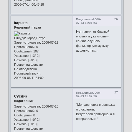
Последний визит:
2006-07-14 00:48:18
26
Поделиться
2006-
kapusta
07-13 11:01:54
Реальный пацан
Нет парни, от блатной
музыки я уже отошёл,
Откуда:
Город Петра
сейчас слушаю
Зарегистрирован
: 2006-07-12
фольклорную музыку,
Приглашений:
0
душевно так...
Сообщений:
107
Уважение:
[+3/-2]
Позитив:
[+0/-0]
Провел на форуме:
Не определено
Последний визит:
2006-09-06 11:51:02
27
Поделиться
2006-
Суслик
07-13 11:02:36
недогопник
"Моя девчонка с центра,а
Зарегистрирован
: 2006-07-13
я с окраины.
Приглашений:
0
Ведет себя примерно, а я
Сообщений:
8
не правильна!"
Уважение:
[+0/-2]
Позитив:
[+0/-0]
Провел на форуме: