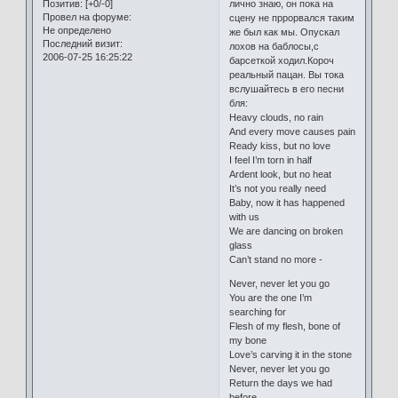
лично знаю, он пока на
Позитив:
[+0/-0]
Провел на форуме:
сцену не пррорвался таким
Не определено
же был как мы. Опускал
Последний визит:
лохов на баблосы,с
2006-07-25 16:25:22
барсеткой ходил.Короч
реальный пацан. Вы тока
вслушайтесь в его песни
бля:
Heavy clouds, no rain
And every move causes pain
Ready kiss, but no love
I feel I’m torn in half
Ardent look, but no heat
It’s not you really need
Baby, now it has happened
with us
We are dancing on broken
glass
Can’t stand no more -
Never, never let you go
You are the one I’m
searching for
Flesh of my flesh, bone of
my bone
Love’s carving it in the stone
Never, never let you go
Return the days we had
before