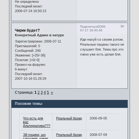
Не определено
Последний визит:
2006-07-24 16:50:13
30
Поделиться
2006-
Чирик будет?
07-17 18:40:46
Конкретный Админ в натуре
Иди нахуй со своим рэпом.
Зарегистрирован
: 2006-07-11
Реальные пацаны такого не
Приглашений:
0
слушают бля. Тема про это
Сообщений:
240
говно уже есть целая бля.
Уважение:
[+25/-36]
Позитив:
[+0/-0]
Провел на форуме:
6 минут
Последний визит:
2007-10-16 01:29:29
Страница:
1
2
3
4
5
»
Похожие темы
Что есть для
Реальный базар
2006-09-05
вас
Альтернатива???
Эй поцики, шо
Реальный базар
2008-07-09
слушаем, какие