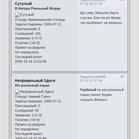
Сутулый
07-12 22:27:43
В Натуре Реальный Модер
Ща сижу, Мишаню Круга
слухаю. Бля песня Фраер
Откуда:
Криминальная столица
так пробирает, не реально.
Зарегистрирован
: 2006-07-11
Приглашений:
0
Сообщений:
191
Уважение:
[+7/-7]
Позитив:
[+0/-0]
Провел на форуме:
Не определено
Последний визит:
2006-10-16 13:52:09
23
Поделиться
2006-
Неправильный Здеся
07-12 22:37:44
б/п реальный пацан
Горбатый
ну раз реальный
пацан,значит будем
Откуда:
Нижний Тагил
слушать.Вникать.
Зарегистрирован
: 2006-07-11
Приглашений:
0
Сообщений:
92
Уважение:
[+1/-3]
Позитив:
[+0/-0]
Провел на форуме:
Не определено
Последний визит:
2006-07-18 20:35:48