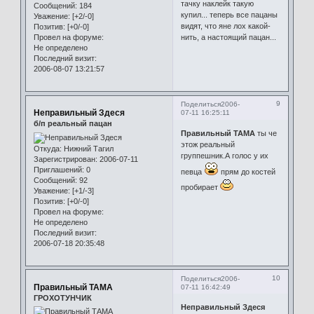
тачку наклейк такую
Сообщений:
184
купил... теперь все пацаны
Уважение:
[+2/-0]
видят, что яне лох какой-
Позитив:
[+0/-0]
Провел на форуме:
нить, а настоящий пацан...
Не определено
Последний визит:
2006-08-07 13:21:57
9
Поделиться
2006-
Неправильный Здеся
07-11 16:25:11
б/п реальный пацан
Правильный ТАМА
ты че
этож реальный
Откуда:
Нижний Тагил
группешник.А голос у их
Зарегистрирован
: 2006-07-11
Приглашений:
0
певца
прям до костей
Сообщений:
92
пробирает
Уважение:
[+1/-3]
Позитив:
[+0/-0]
Провел на форуме:
Не определено
Последний визит:
2006-07-18 20:35:48
10
Поделиться
2006-
Правильный ТАМА
07-11 16:42:49
ГРОХОТУНЧИК
Неправильный Здеся