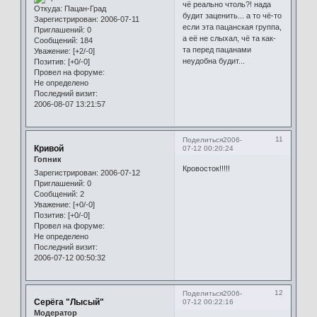
чё реально чтоль?! нада
Откуда:
Пацан-Град
будит заценить... а то чё-то
Зарегистрирован
: 2006-07-11
если эта пацанская группа,
Приглашений:
0
а её не слыхал, чё та как-
Сообщений:
184
та перед пацанами
Уважение:
[+2/-0]
неудобна будит...
Позитив:
[+0/-0]
Провел на форуме:
Не определено
Последний визит:
2006-08-07 13:21:57
11
Поделиться
2006-
Кривой
07-12 00:20:24
Гопник
Кровосток!!!!!
Зарегистрирован
: 2006-07-12
Приглашений:
0
Сообщений:
2
Уважение:
[+0/-0]
Позитив:
[+0/-0]
Провел на форуме:
Не определено
Последний визит:
2006-07-12 00:50:32
12
Поделиться
2006-
Серёга "Лысый"
07-12 00:22:16
Модератор