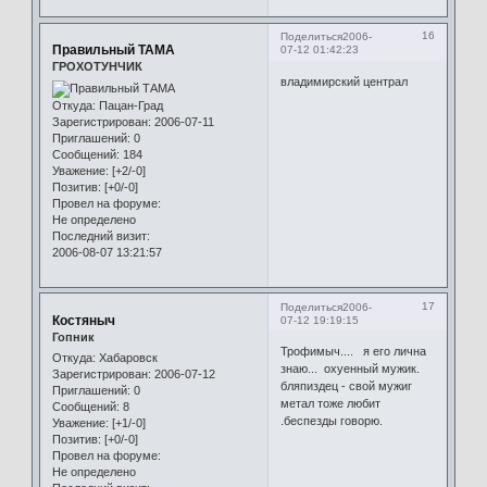
16
Поделиться
2006-
Правильный ТАМА
07-12 01:42:23
ГРОХОТУНЧИК
владимирский централ
Откуда:
Пацан-Град
Зарегистрирован
: 2006-07-11
Приглашений:
0
Сообщений:
184
Уважение:
[+2/-0]
Позитив:
[+0/-0]
Провел на форуме:
Не определено
Последний визит:
2006-08-07 13:21:57
17
Поделиться
2006-
Костяныч
07-12 19:19:15
Гопник
Трофимыч.... я его лична
Откуда:
Хабаровск
знаю... охуенный мужик.
Зарегистрирован
: 2006-07-12
бляпиздец - свой мужиг
Приглашений:
0
метал тоже любит
Сообщений:
8
.беспезды говорю.
Уважение:
[+1/-0]
Позитив:
[+0/-0]
Провел на форуме:
Не определено