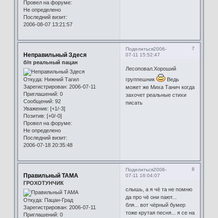
Провел на форуме:
Не определено
Последний визит:
2006-08-07 13:21:57
7
Поделиться
2006-
Неправильный Здеся
07-11 15:52:47
б/п реальный пацан
Лесоповал.Хороший
Откуда:
Нижний Тагил
группешник
Ведь
Зарегистрирован
: 2006-07-11
может же Миха Танич когда
Приглашений:
0
захочет реальные стихи
Сообщений:
92
писать
Уважение:
[+1/-3]
Позитив:
[+0/-0]
Провел на форуме:
Не определено
Последний визит:
2006-07-18 20:35:48
8
Поделиться
2006-
Правильный ТАМА
07-11 16:04:07
ГРОХОТУНЧИК
слышь, а я чё та не помню
да про чё они пают...
Откуда:
Пацан-Град
бля... вот чёрный бумер
Зарегистрирован
: 2006-07-11
тоже крутая песня... я се на
Приглашений:
0