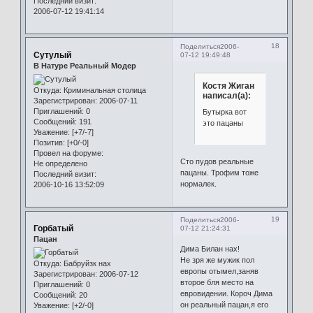
Последний визит:
2006-07-12 19:41:14
18
Поделиться
2006-
Сутулый
07-12 19:49:48
В Натуре Реальный Модер
Костя Жиган
Откуда:
Криминальная столица
написал(а):
Зарегистрирован
: 2006-07-11
Приглашений:
0
Бутырка вот
Сообщений:
191
это пацаны
Уважение:
[+7/-7]
Позитив:
[+0/-0]
Провел на форуме:
Сто пудов реальные
Не определено
пацаны. Трофим тоже
Последний визит:
нормалек.
2006-10-16 13:52:09
19
Поделиться
2006-
Горбатый
07-12 21:24:31
Пацан
Дима Билан нах!
Не зря же мужик пол
Откуда:
Бабруйзк нах
европы отымел,заняв
Зарегистрирован
: 2006-07-12
второе бля место на
Приглашений:
0
евровидении. Короч Дима
Сообщений:
20
он реальный пацан,я его
Уважение:
[+2/-0]