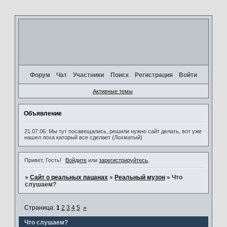
Форум
Чат
Участники
Поиск
Регистрация
Войти
Активные темы
Объявление
21.07.06: Мы тут посавещались, решили нужно сайт делать, вот уже
нашел лоха каторый все сделает (Лохматый)
Привет, Гость!
Войдите
или
зарегистрируйтесь
.
»
Сайт о реальных пацанах
»
Реальный музон
»
Что
слушаем?
Страница:
1
2
3
4
5
»
Что слушаем?