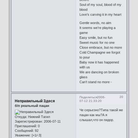
Soul of my soul, blood of my
blood
Love’s carving it in my heart
Gentle words, no aim
It seems we’re playing a
game
Easy smile, but no fun
Sweet music for no one
Close embrace, but no more
Cold Champagne we forgot
to pour
Baby now it has happened
with us
We are dancing on broken
glass
Can’t stand no more -
20
Поделиться
2006-
Неправильный Здеся
07-12 21:33:20
б/п реальный пацан
Че серьезно?Типа такой же
пацан как мы?А я
Откуда:
Нижний Тагил
слышал,что он пидор.
Зарегистрирован
: 2006-07-11
Приглашений:
0
Сообщений:
92
Уважение:
[+1/-3]