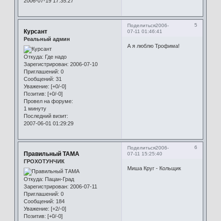
2006-07-19 17:35:27
5
Поделиться
2006-
Курсант
07-11 01:46:41
Реальный админ
А я люблю Трофима!
Откуда:
Где надо
Зарегистрирован
: 2006-07-10
Приглашений:
0
Сообщений:
31
Уважение:
[+0/-0]
Позитив:
[+0/-0]
Провел на форуме:
1 минуту
Последний визит:
2007-06-01 01:29:29
6
Поделиться
2006-
Правильный ТАМА
07-11 15:25:40
ГРОХОТУНЧИК
Миша Круг - Кольщик
Откуда:
Пацан-Град
Зарегистрирован
: 2006-07-11
Приглашений:
0
Сообщений:
184
Уважение:
[+2/-0]
Позитив:
[+0/-0]