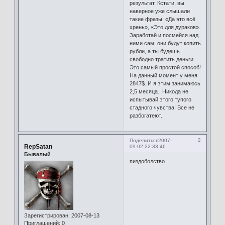
результат. Кстати, вы
наверное уже слышали
такие фразы: «Да это всё
хрень», «Это для дураков».
Заработай и посмейся над
ними сам, они будут копить
рубли, а ты будешь
свободно тратить деньги.
Это самый простой способ!
На данный момент у меня
2847$. И я этим занимаюсь
2,5 месяца. Никода не
испытывай этого тупого
стадного чувства! Все не
разбогатеют.
2
Поделиться
2007-
RepSatan
09-02 22:33:46
Бывалый
пиздоболство
Зарегистрирован
: 2007-08-13
Приглашений:
0