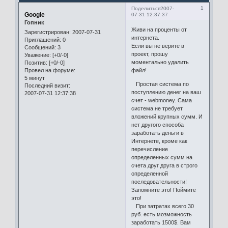
1
Поделиться
2007-
Google
07-31 12:37:37
Гопник
Живи на проценты от
Зарегистрирован
: 2007-07-31
интернета.
Приглашений:
0
Если вы не верите в
Сообщений:
3
проект, прошу
Уважение:
[+0/-0]
моментально удалить
Позитив:
[+0/-0]
файл!
Провел на форуме:
5 минут
Простая система по
Последний визит:
поступлению денег на ваш
2007-07-31 12:37:38
счет - webmoney. Сама
система не требует
вложений крупных сумм. И
нет другого способа
заработать деньги в
Интернете, кроме как
перечисление
определенных сумм на
счета друг друга в строго
определенной
последовательности!
Запомните это! Поймите
это!
При затратах всего 30
руб. есть мозможность
заработать 1500$. Вам