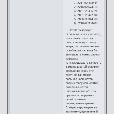
1) Z217453453444
2) Z215454673615
3) Z881826435024
4) Z881826422904
5) Z806330344966
6) Z216766300289
3. Потом вычеркнуть
первый кошелёк из списка,
тем самым, сместив
список на одну строчку
вверх, после чего шестая
освобождается, куда Вы
вписываете номер своего
кошелька
4. И закидываете данное (с
Вами на шестой строчке)
сообщение (весь этот
текст) на как можно
большее количество
разных форумов, сайтов,
локальных сетей.
Рассказывайте об этом
друзьям и подругам и
делайте наконец
долгожданные деньги!
5. Через пару недель вы
заметите существенный