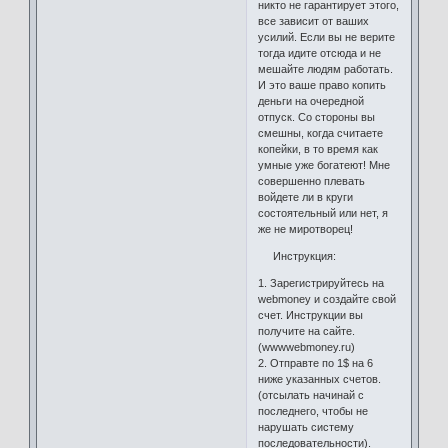
никто не гарантирует этого,
все зависит от ваших
усилий. Если вы не верите
тогда идите отсюда и не
мешайте людям работать.
И это ваше право копить
деньги на очередной
отпуск. Со стороны вы
смешны, когда считаете
копейки, в то время как
умные уже богатеют! Мне
совершенно плевать
войдете ли в круги
состоятельный или нет, я
же не миротворец!
Инструкция:
1. Зарегистрируйтесь на
webmoney и создайте свой
счет. Инструкции вы
получите на сайте.
(wwwwebmoney.ru)
2. Отправте по 1$ на 6
ниже указанных счетов.
(отсылать начинай с
последнего, чтобы не
нарушать систему
последовательности).