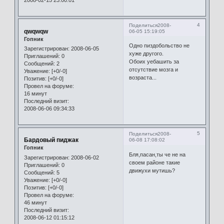
2008-02-15 23:00:01
4
Поделиться
2008-
qwqwqw
06-05 15:19:05
Гопник
Одно пиздобольство не
Зарегистрирован
: 2008-06-05
хуже другого.
Приглашений:
0
Обоих уебашить за
Сообщений:
2
отсутствие мозга и
Уважение:
[+0/-0]
возраста...
Позитив:
[+0/-0]
Провел на форуме:
16 минут
Последний визит:
2008-06-06 09:34:33
5
Поделиться
2008-
Бардовый пиджак
06-08 17:08:02
Гопник
Бля,пасан,ты че не на
Зарегистрирован
: 2008-06-02
своем районе такие
Приглашений:
0
движухи мутишь?
Сообщений:
5
Уважение:
[+0/-0]
Позитив:
[+0/-0]
Провел на форуме:
46 минут
Последний визит:
2008-06-12 01:15:12