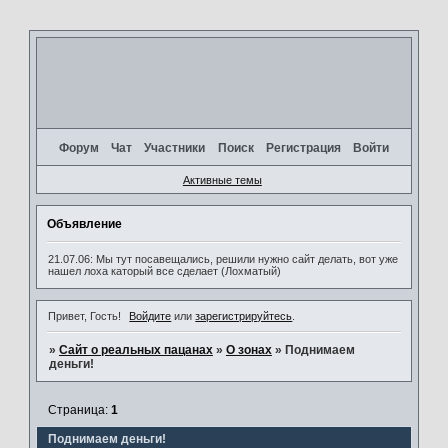
Форум
Чат
Участники
Поиск
Регистрация
Войти
Активные темы
Объявление
21.07.06: Мы тут посавещались, решили нужно сайт делать, вот уже
нашел лоха каторый все сделает (Лохматый)
Привет, Гость!
Войдите
или
зарегистрируйтесь
.
»
Сайт о реальных пацанах
»
О зонах
»
Поднимаем
деньги!
Страница:
1
Поднимаем деньги!